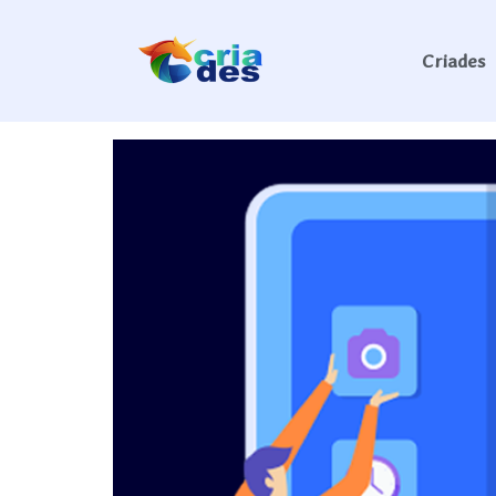
Tag:
criação de s
Criades
Criades Sites – Desenv